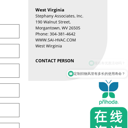
West Virginia
Stephany Associates, Inc.
190 Walnut Street,
Morgantown, WV 26505
Phone: 304-381-4642
WWW.SAI-HVAC.COM
West Wirginia
CONTACT PERSON
定制织物风管有多长的使用寿命？