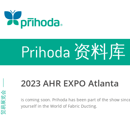
Prihoda 资料库
2023 AHR EXPO Atlanta
贸易展览会
is coming soon. Prihoda has been part of the show since
yourself in the World of Fabric Ducting.