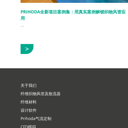
PRIHODA全新项目案例集：用真实案例解锁织物风管应
用
...
展
示
关于我们
纤维织物风管及散流器
纤维材料
设计软件
Prihoda气流定制
CFD模拟